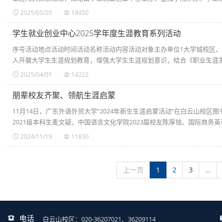
2025/05/20
18450
学生就业创业中心2025学年度生涯教育系列活动
序号活动地点活动时间活动名称活动内容活动对象主办单位1大学城校区、
入开展大学生生涯规划教育，增强大学生生涯规划意识，结合《职业生涯发展
2025/04/01
14222
朋辈校友齐聚、领航生涯启蒙
11月14日，广东外语外贸大学“2024年新生生涯启蒙活动”在白云山校
2021级本科生麦文疑、中国语言文化学院2023届校友陈厚铭、国际商务英语.
2024/11/19
11830
上一页
1
2
3
…
电话
白云山校区：020-36207021、36209114