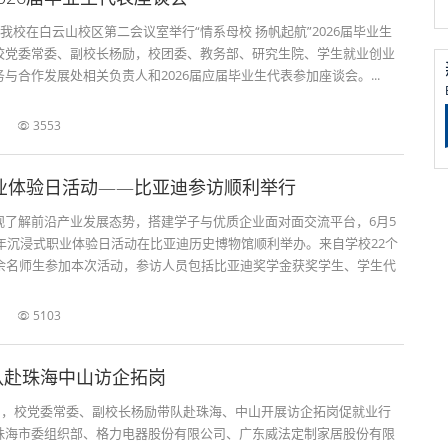
，我校在白云山校区第二会议室举行“情系母校 扬帆起航”2026届毕业生
校党委常委、副校长杨励，校团委、教务部、研究生院、学生就业创业
与合作发展处相关负责人和2026届应届毕业生代表参加座谈会。...
3553
职业体验日活动——比亚迪参访顺利举行
观了解前沿产业发展态势，搭建学子与优质企业面对面交流平台，6月5
6年沉浸式职业体验日活动在比亚迪历史博物馆顺利举办。来自学校22个
0余名师生参加本次活动，参访人员包括比亚迪奖学金获奖学生、学生代
5103
队赴珠海中山访企拓岗
2日，校党委常委、副校长杨励带队赴珠海、中山开展访企拓岗促就业行
珠海市委组织部、格力电器股份有限公司、广东威法定制家居股份有限