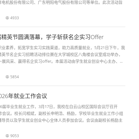
洋电机股份有限公司、广东明阳电气股份有限公司等单位。此次活动旨
4933
精英节圆满落幕，学子斩获名企实习Offer
职业素养，拓宽学生实习实践渠道，助力高质量就业，5月21日下午，我
精英节名企实习招聘活动排位赛在大学城校区八角楼会议室成功举办，
一展风采、赢得名企实习offer。本届活动由学生就业创业中心主办、...
5854
026年就业工作会议
26届毕业生就业工作，3月17日，我校在白云山校区国际会议厅召开
业工作会议。校长闫相斌，副校长申明浩、杨励，学校毕业生就业工作小组
辅导员以及学生就业创业中心全体人员参加会议。会议由副校长杨励主
9053