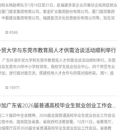
校长杨励带队于1月19日至21日，赴福建多家企业开展访企拓岗促就业
访厦门建发集团有限公司、紫金矿业集团股份有限公司、厦门国贸集团
、中磐建设集团有限公司、福建盈浩文化创意股份有限公司等，旨在深
8586
外贸大学与东莞市教育局人才供需洽谈活动顺利举行
8日，广东外语外贸大学和东莞市教育局人才供需洽谈活动顺利举行。东莞
科及东莞市25所中小学校领导，我校学生就业创业中心、四个师范专业
参加，进行面对面交流，搭建校地人才合作与供需对接桥梁。 图1：座
10971
我校组织参加广东省2026届普通高校毕业生就业创业工作会议
的二十届四中全会精神、2026届全国普通高校毕业生就业创业工作会议
实党中央、国务院及省委、省政府的决策部署，12月11日，省教育厅、
会保障厅召开2026届全省普通高校毕业生就业创业工作会议。省委教