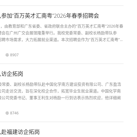
参加“百万英才汇南粤”2026年春季招聘会
6日，由教育部和广东省委、省政府联合主办的“百万英才汇南粤”2026年春
聘会在广州广交会展馆隆重举行。我校党委常委、副校长杨励带队参
聘市场需求，大力拓展就业渠道。本次招聘会作为“百万英才汇南粤”...
8907
队访企拓岗
党委常委、副校长杨励带队赴中国化学南方建设投资有限公司、广东盈浩
公司走访交流，旨在深化校企合作，拓宽毕业生就业渠道。中国化学南
限公司党委书记、董事王利生对杨励一行到访表示热烈欢迎，他详细阐
8746
队赴福建访企拓岗